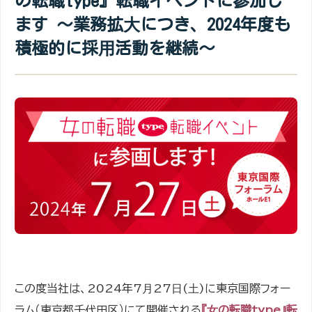
の転職type』転職イベントに参加し
ます ～業務拡⼤につき、2024年度も
積極的に採⽤活動を継続～
この度当社は、2024年7⽉27⽇(⼟)に東京国際フォー
ラム（東京都千代田区）にて開催される
『⼥の転職type』転